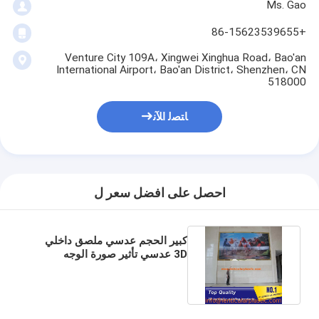
Ms. Gao
+86-15623539655
Venture City 109A، Xingwei Xinghua Road، Bao'an
International Airport، Bao'an District، Shenzhen، CN
518000
ﺎﺘﺼﻟ ﺍﻶﻧ
احصل على افضل سعر ل
كبير الحجم عدسي ملصق داخلي
3D عدسي تأثير صورة الوجه
عدسي طباعة الصورة للإعلان