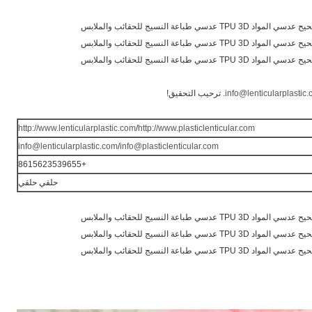
info@lenticularplastic
. ترحيب التحقيق!
http://www.lenticularplastic.com
/
http://www.plasticlenticular.com
info@lenticularplastic.com
/
info@plasticlenticular.com
+8615623539655
حلقي حلقي