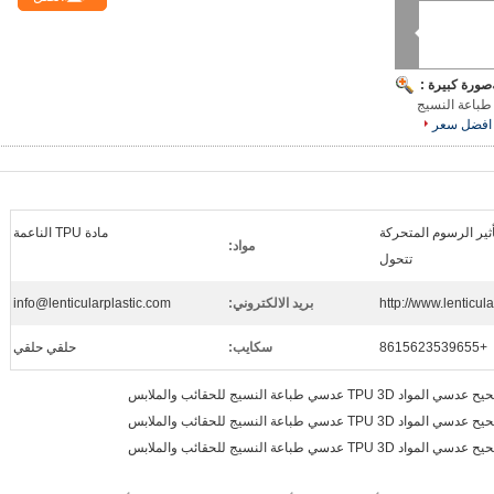
صورة كبيرة :
واد TPU 3D عدسي طباعة النسيج
افضل سعر
 تأثير الرسوم المتحركة
مادة TPU الناعمة
مواد:
تتحول
http://www.lenticul
بريد الالكتروني:
info@lenticularplastic.com
+8615623539655
سكايب:
حلقي حلقي