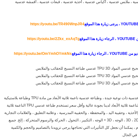
باعة عدسية tpu ، ملابس عدسية ، ملابس عدسية ، أكياس عدسية ، أحذية عدسية ، قبعات عدسية ، أقمشة عدسية
https://youtu.be/TR490WnpJR4
https://youtu.be/2Zkx_exAqTg
YOUTU ، الرجاء زيارة هذا الموقع
https://youtu.be/OmYmhOYmkNs
إن طباعة TPU الناعمة ثلاثية الأبعاد هي طباعة عدسية ذات نوعية جيدة ، وطباعة عدسية ناعمة ثلاثية الأبعاد من مادة TPU وطباعة بلاستيكية
ثلاثية الأبعاد PET.تتميز طباعة البلاستيك TPU الناعمة ثلاثية الأبعاد لدينا بجودة عالية وأقل سعر.تستخدم طباعة عدسي TPU الناعمة ثلاثية
أحذية ، وحقيبة اليد ، والمحفظة ، والحقيبة المدرسية ، وعلامة التعليق ، والعلامات التجارية
، والحزام ، ومشاهدة إلخ. منتجات أخرى.لديهم 3D ، 2D ، الوجه ، 3D + الوجه ، التكبير ، التحول ، الحركة والرسوم المتحركة ، إلخ. جميع
ات.لدينا مواد PVC و TPU.بشكل عام ، يمكننا أن نجعل كل التأثيرات التي تحتاجها.يرجى تزويدنا بالتصاميم والحجم والكمية
 في الحال.