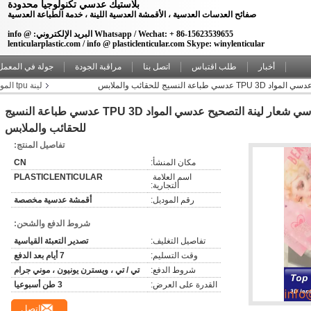
بلاستيك عدسي تكنولوجيا محدودة
صفائح العدسات العدسية ، الأقمشة العدسية اللينة ، خدمة الطباعة العدسية
Whatsapp / Wechat: + 86-15623539655 البريد الإلكتروني: info @
lenticularplastic.com / info @ plasticlenticular.com Skype: winylenticular
أخبار
طلب اقتباس
اتصل بنا
مراقبة الجودة
جولة في المعمل
لينة tpu المواد عدسي الأقمشة للخياطة
خياطة على مخصص 3D عدسي شعار لينة التصحيح عدسي المواد TPU 3D عدسي طباعة النسيج
للحقائب والملابس
تفاصيل المنتج:
مكان المنشأ:
CN
اسم العلامة 
PLASTICLENTICULAR
التجارية:
رقم الموديل:
أقمشة عدسية مخصصة
شروط الدفع والشحن:
تفاصيل التغليف:
تصدير التعبئة القياسية
وقت التسليم:
7 أيام بعد الدفع
شروط الدفع:
تي / تي ، ويسترن يونيون ، موني جرام
القدرة على العرض:
3 طن أسبوعيا
اتصل