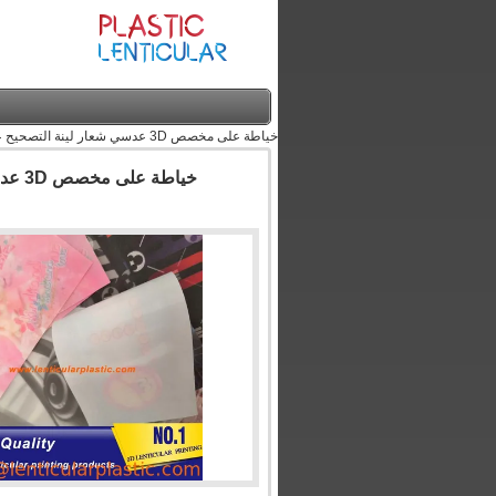
خياطة على مخصص 3D عدسي شعار لينة التصحيح عدسي المواد TPU 3D عدسي طباعة النسيج للحقائب والملابس