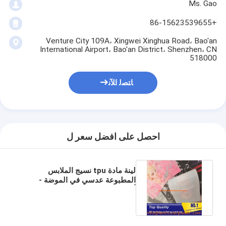
Ms. Gao
+86-15623539655
Venture City 109A، Xingwei Xinghua Road، Bao'an
International Airport، Bao'an District، Shenzhen، CN
518000
ﺎﺘﺼﻟ ﺍﻶﻧ
احصل على افضل سعر ل
لينة مادة tpu نسيج الملابس
المطبوعة عدسي في الموضة -
أقمشة طباعة اللباس عدسي
مخصص