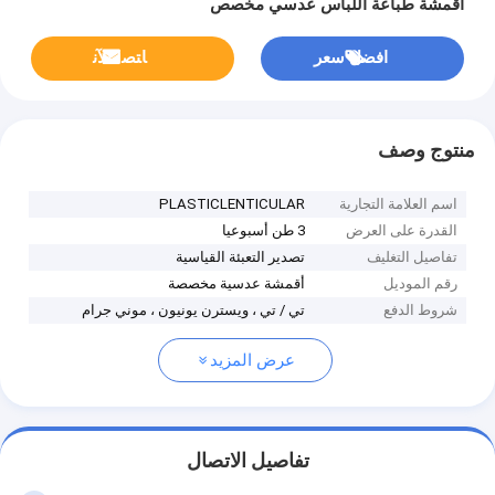
أقمشة طباعة اللباس عدسي مخصص
افضل سعر
ﺎﺘﺼﻟ ﺍﻶﻧ
منتوج وصف
اسم العلامة التجارية
PLASTICLENTICULAR
القدرة على العرض
3 طن أسبوعيا
تفاصيل التغليف
تصدير التعبئة القياسية
رقم الموديل
أقمشة عدسية مخصصة
شروط الدفع
تي / تي ، ويسترن يونيون ، موني جرام
عرض المزيد
تفاصيل الاتصال