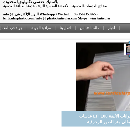
بلاستيك عدسي تكنولوجيا محدودة
صفائح العدسات العدسية ، الأقمشة العدسية اللينة ، خدمة الطباعة العدسية
Whatsapp / Wechat: + 86-15623539655 البريد الإلكتروني: info @
lenticularplastic.com / info @ plasticlenticular.com Skype: winylenticular
أخبار
طلب اقتباس
اتصل بنا
مراقبة الجودة
جولة في المعمل
صفائح بلاستيكية عدسية ثلاثية الأبعاد للحيوانات الأليفة 100 LPI عدسات