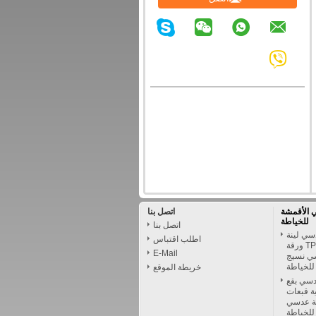
عدسي الأقمشة
اتصل بنا
للخياطة
اتصل بنا
ة 3D عدسي لينة
اطلب اقتباس
عدسي الطباعة TPU ورقة
E-Mail
ي نسيج
للخياطة
خريطة الموقع
مادة TPU عدسي بقع
ة قبعات
شة عدسي
لخياطة