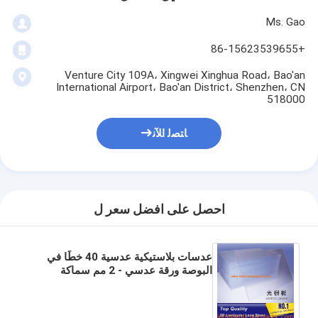
Ms. Gao
+86-15623539655
Venture City 109A، Xingwei Xinghua Road، Bao'an
International Airport، Bao'an District، Shenzhen، CN
518000
ﺎﺘﺼﻟ ﺍﻶﻧ
احصل على افضل سعر ل
عدسات بلاستيكية عدسية 40 خطًا في
البوصة ورقة عدسي - 2 مم سماكة
عدسات عدسات - 1.2 * 2.4 م شراء
عدسات عدسية ثلاثية الأبعاد