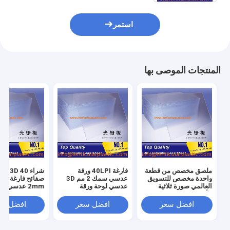
استمر
المنتجات الموصى بها
ملصق مخصص من قطعة
فارغة 40LPI ورقة
واحدة مخصص للتسويق
عدسي سمك 2 مم 3D
العالمي صورة ثلاثية
عدسي لوحة ورقة
2mm عدسي ب
الأبعاد مقاس A4 مقاس
للطباعة الرقمية
لاصق
40 خط في البوصة ورق
افضل سعر
افضل سعر
افضل سع
عدسي ثلاثي الأبعاد
بسمك 2 مم