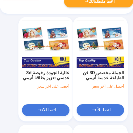
أعط متطلباتك
الجملة مخصص 3D فن
عالية الجودة رخيصة 3d
الطباعة عدسة أنيمي
عدسي تعزيز بطاقة أنيمي
المشارك PP البلاستيك
3d عدسي فليب صورة
أحصل على آخر سعر
أحصل على آخر سعر
صورة 3D عدسي طباعة
الفنان الشخصية الوجه
ملصق للهدايا
الصورة
ﺎﺘﺼﻟ ﺍﻶﻧ
ﺎﺘﺼﻟ ﺍﻶﻧ