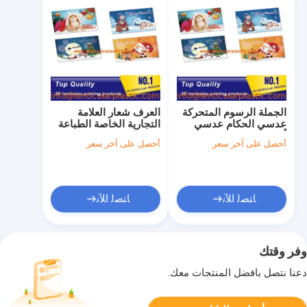
الجملة الرسوم المتحركة
العرف شعار العلامة
عدسي الحكام عدسي
التجارية الخاصة الطباعة
أنيمي ملصق الطباعة مع
3D عدسي الملابس شنق
أحصل على آخر سعر
أحصل على آخر سعر
3D الوجه تأثير 3D
العلامة فليب ملصق
الطباعة 3D الصورة
ملصق بطاقات عدسي
للترقية
ﺎﺘﺼﻟ ﺍﻶﻧ
ﺎﺘﺼﻟ ﺍﻶﻧ
وفر وقتك
دعنا نتصل بأفضل المنتجات معك.