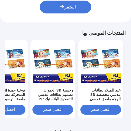
استمر
المنتجات الموصى بها
عيد الميلاد بطاقات
رخيصة 3D الحيوان
نوعية
عدسي مخصصة 3D
تصميم بطاقات عدسي
المتحركة مشهد ا
الوجه ملصق عدسي
التصحيح البلاستيك PP
ملصقا الرسوم ال
طباعة الصورة الصورة -
PET شنق العلامات
صورة صور خدمة
PET عدسي طباعة ورقة
عدسي طباعة ملصق
الإشارات المرجع
افضل سعر
افضل سعر
افضل سع
عدسي للملابس