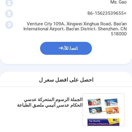
Ms. Gao
+86-15623539655
Venture City 109A، Xingwei Xinghua Road، Bao'an
International Airport، Bao'an District، Shenzhen، CN
518000
ﺎﺘﺼﻟ ﺍﻶﻧ
احصل على افضل سعر ل
الجملة الرسوم المتحركة عدسي
الحكام عدسي أنيمي ملصق الطباعة
مع 3D الوجه تأثير 3D الطباعة 3D
الصورة