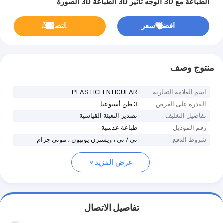
الطباعة مع 3D الوجه تأثير 3D الطباعة 3D الصورة
افضل سعر
ﺎﺘﺼﻟ ﺍﻶﻧ
منتوج وصف
اسم العلامة التجارية
PLASTICLENTICULAR
القدرة على العرض
3 طن أسبوعيا
تفاصيل التغليف
تصدير التعبئة القياسية
رقم الموديل
طباعة عدسية
شروط الدفع
تي / تي ، ويسترن يونيون ، موني جرام
عرض المزيد
تفاصيل الاتصال