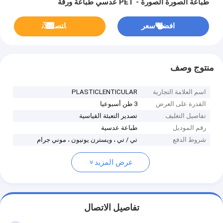
طباعة الصورة الصورة - PET عدسي طباعة ورقة
افضل سعر
ﺎﺘﺼﻟ ﺍﻶﻧ
منتوج وصف
اسم العلامة التجارية
PLASTICLENTICULAR
القدرة على العرض
3 طن أسبوعيا
تفاصيل التغليف
تصدير التعبئة القياسية
رقم الموديل
طباعة عدسية
شروط الدفع
تي / تي ، ويسترن يونيون ، موني جرام
عرض المزيد
تفاصيل الاتصال