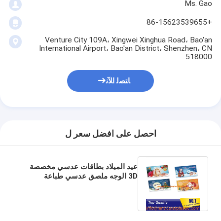
Ms. Gao
+86-15623539655
Venture City 109A، Xingwei Xinghua Road، Bao'an
International Airport، Bao'an District، Shenzhen، CN
518000
ﺎﺘﺼﻟ ﺍﻶﻧ
احصل على افضل سعر ل
عيد الميلاد بطاقات عدسي مخصصة
3D الوجه ملصق عدسي طباعة
الصورة الصورة - PET عدسي طباعة
ورقة