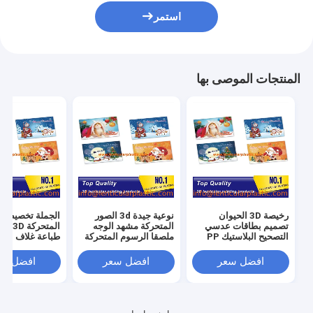
استمر
المنتجات الموصى بها
رخيصة 3D الحيوان
نوعية جيدة 3d الصور
الجملة تخصيص ا
تصميم بطاقات عدسي
المتحركة مشهد الوجه
المتحركة
التصحيح البلاستيك PP
ملصقا الرسوم المتحركة
PET شنق العلامات
صورة صور خدمة طباعة
عدسي غلاف دفتر
عدسي طباعة ملصق
الإشارات المرجعية
بطاقات الوجه ال
افضل سعر
افضل سعر
افضل سع
عدسي للملابس