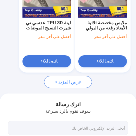
جولة في المعمل
مراقبة الجودة
ملابس مخصصة ثلاثية
لينة TPU 3D عدسي تي
الأبعاد رقعة من البولي
شيرت النسيج الموضات
اتصل بنا
يوريثان الحراري من فليب
عدسي الوجه الطباعة
أحصل على آخر سعر
أحصل على آخر سعر
تأثيرات تصميم عدسي
عدسي لحقائب الملابس
ثلاثي الأبعاد ملصق ملابس
أخبار
عدسي ثلاثي الأبعاد
اطلب اقتباس
ﺎﺘﺼﻟ ﺍﻶﻧ
ﺎﺘﺼﻟ ﺍﻶﻧ
عرض المزيد
20 LPI 3MM مواد ورقة عدسي
25 LPI 4MM مواد ورقة عدسي
اترك رسالة
سوف نقوم بالرد بسرعة
30 LPI 3MM مواد ورقة عدسي
40 LPI 2MM مواد ورقة عدسية