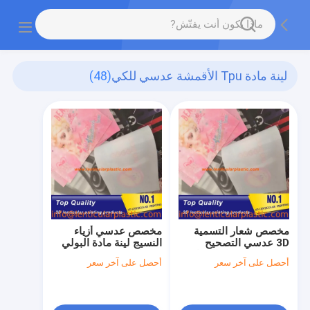
لينة مادة Tpu الأقمشة عدسي للكي
(48)
مخصص شعار التسمية
مخصص عدسي أزياء
3D عدسي التصحيح
النسيج لينة مادة البولي
طباعة ورقة نقل الحرارة
يوريثان عدسي تسمية
أحصل على آخر سعر
أحصل على آخر سعر
لينة 3D بقع عدسي TPU
العدسة للملابس / هوديس
للملابس الجاهزة
/ القمصان