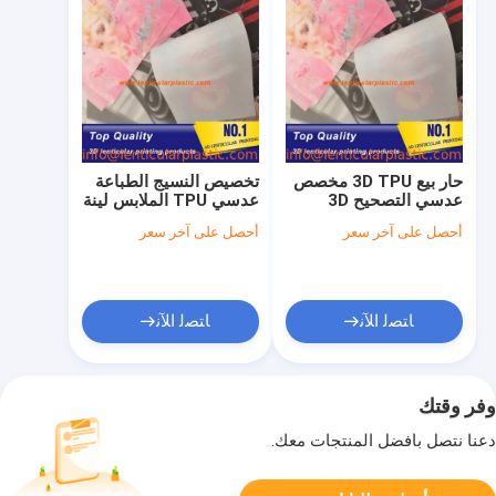
حار بيع 3D TPU مخصص
تخصيص النسيج الطباعة
عدسي التصحيح 3D
عدسي TPU الملابس لينة
الطباعة لينة عدسي التي
عدسي الوجه التصحيح
أحصل على آخر سعر
أحصل على آخر سعر
شيرت النسيج 3D عدسي
لاصق عدسي ورقة
الصورة
التصحيح
ﺎﺘﺼﻟ ﺍﻶﻧ
ﺎﺘﺼﻟ ﺍﻶﻧ
وفر وقتك
دعنا نتصل بأفضل المنتجات معك.