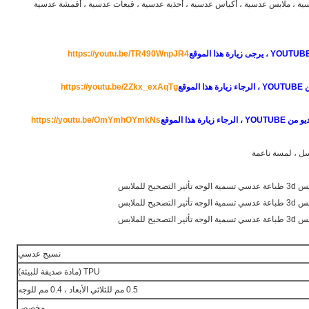
باعة عدسية tpu ، ملابس عدسية ، ملابس عدسية ، أكياس عدسية ، أحذية عدسية ، قبعات عدسية ، أقمشة عدسية
https://youtu.be/TR490WnpJR4
https://youtu.be/2Zkx_exAqTg
YOUTU ، الرجاء زيارة هذا الموقع
https://youtu.be/OmYmhOYmkNs
غسل ، لمسة ناعمة
نسيج عدسي
TPU (مادة صديقة للبيئة)
0.5 مم للثلاثي الأبعاد ، 0.4 مم للوجه
مخصص