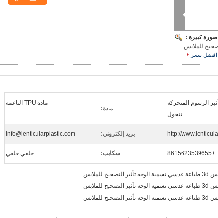
صورة كبيرة :
افضل سعر
 تأثير الرسوم المتحركة
مادة TPU الناعمة
مادة:
تتحول
http://www.lenticul
بريد إلكتروني:
info@lenticularplastic.com
+8615623539655
سكايب:
حلقي حلقي