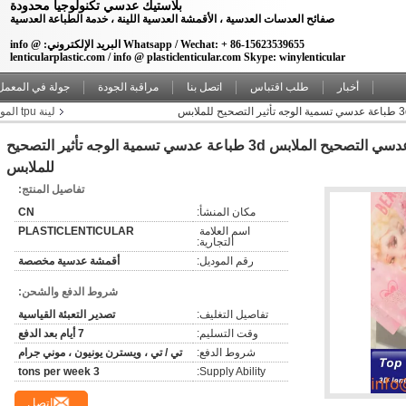
بلاستيك عدسي تكنولوجيا محدودة
صفائح العدسات العدسية ، الأقمشة العدسية اللينة ، خدمة الطباعة العدسية
Whatsapp / Wechat: + 86-15623539655 البريد الإلكتروني: info @
lenticularplastic.com / info @ plasticlenticular.com Skype: winylenticular
أخبار
طلب اقتباس
اتصل بنا
مراقبة الجودة
جولة في المعمل
لينة tpu المواد عدسي الأقمشة للخياطة
أحدث تصميم لينة Tpu 3d عدسي التصحيح الملابس 3d طباعة عدسي تسمية الوجه تأثير التصحيح
للملابس
تفاصيل المنتج:
مكان المنشأ:
CN
اسم العلامة 
PLASTICLENTICULAR
التجارية:
رقم الموديل:
أقمشة عدسية مخصصة
شروط الدفع والشحن:
تفاصيل التغليف:
تصدير التعبئة القياسية
وقت التسليم:
7 أيام بعد الدفع
شروط الدفع:
تي / تي ، ويسترن يونيون ، موني جرام
3 tons per week
Supply Ability:
اتصل