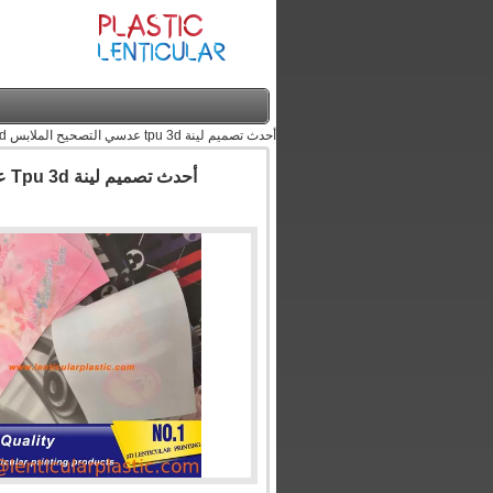
أحدث تصميم لينة tpu 3d عدسي التصحيح الملابس 3d طباعة عدسي تسمية الوجه تأثير التصحيح للملابس