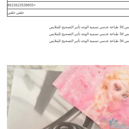
+8615623539655
حلقي حلقي