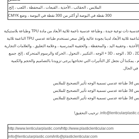
الملابس ، الحقائب ، الأحذية ، القبعات ، المحفظة ، اللعب ، إلخ.
300 نقطة في البوصة أو أكثر من 300 نقطة في البوصة ، وضع CMYK
إن طباعة TPU الناعمة ثلاثية الأبعاد هي طباعة عدسية ذات نوعية جيدة ، وطباعة عدسية ناعمة ثلاثية الأبعاد من مادة TPU وطباعة بلاستيكية
ثلاثية الأبعاد PET.تتميز طباعة البلاستيك TPU الناعمة ثلاثية الأبعاد لدينا بجودة عالية وأقل سعر.تستخدم طباعة عدسي TPU الناعمة ثلاثية
أحذية ، وحقيبة اليد ، والمحفظة ، والحقيبة المدرسية ، وعلامة التعليق ، والعلامات التجارية
، والحزام ، ومشاهدة إلخ. منتجات أخرى.لديهم 3D ، 2D ، الوجه ، 3D + الوجه ، التكبير ، التحول ، الحركة والرسوم المتحركة ، إلخ. جميع
ات.لدينا مواد PVC و TPU.بشكل عام ، يمكننا أن نجعل كل التأثيرات التي تحتاجها.يرجى تزويدنا بالتصاميم والحجم والكمية
 في الحال.
info@lenticularplastic
. ترحيب التحقيق!
http://www.lenticularplastic.com
/
http://www.plasticlenticular.com
info@lenticularplastic.com
/
info@plasticlenticular.com