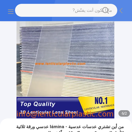
6
/
2
من أين تشتري عدسات عدسية - lámina عدسي ورقة ثلاثية