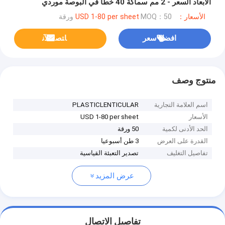
الأبعاد السعر - 2 مم سماكة 40 خطًا في البوصة موردي
العدسات العدسية
الأسعار：USD 1-80 per sheet
MOQ：50 ورقة
افضل سعر
ﺎﺘﺼﻟ ﺍﻶﻧ
منتوج وصف
اسم العلامة التجارية
PLASTICLENTICULAR
الأسعار
USD 1-80 per sheet
الحد الأدنى لكمية
50 ورقة
القدرة على العرض
3 طن أسبوعيا
تفاصيل التغليف
تصدير التعبئة القياسية
عرض المزيد
تفاصيل الاتصال