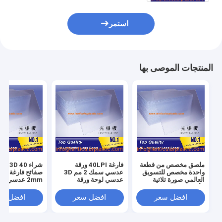
استمر
المنتجات الموصى بها
ملصق مخصص من قطعة
فارغة 40LPI ورقة
واحدة مخصص للتسويق
عدسي سمك 2 مم 3D
العالمي صورة ثلاثية
عدسي لوحة ورقة
2mm عدسي ب
الأبعاد مقاس A4 مقاس
للطباعة الرقمية
لاصق
40 خط في البوصة ورق
افضل سعر
افضل سعر
افضل سع
عدسي ثلاثي الأبعاد
بسمك 2 مم