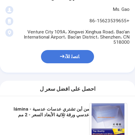
Ms. Gao
+86-15623539655
Venture City 109A، Xingwei Xinghua Road، Bao'an
International Airport، Bao'an District، Shenzhen، CN
518000
ﺎﺘﺼﻟ ﺍﻶﻧ
احصل على افضل سعر ل
من أين تشتري عدسات عدسية - lámina
عدسي ورقة ثلاثية الأبعاد السعر - 2 مم
سماكة 40 خطًا في البوصة موردي
العدسات العدسية