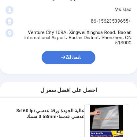
Ms. Gao
+86-15623539655
Venture City 109A، Xingwei Xinghua Road، Bao'an
International Airport، Bao'an District، Shenzhen، CN
518000
ﺎﺘﺼﻟ ﺍﻶﻧ
احصل على افضل سعر ل
عالية الجودة ورقة عدسي 3d 60 lpi
عدسي عدسة-0.58mm سمك
الرسوم المتحركة عدسي الصانع الهند