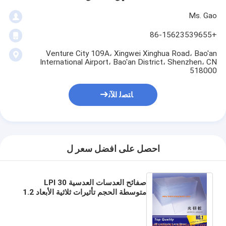
Ms. Gao
+86-15623539655
Venture City 109A، Xingwei Xinghua Road، Bao'an
International Airport، Bao'an District، Shenzhen، CN
518000
ﺎﺘﺼﻟ ﺍﻶﻧ
احصل على افضل سعر ل
صفائح العدسات العدسية 30 LPI
متوسطة الحجم تأثيرات ثلاثية الأبعاد 1.2
* 2.4 م PS مادة سمك 3 مم عدسات
عدسية كبيرة