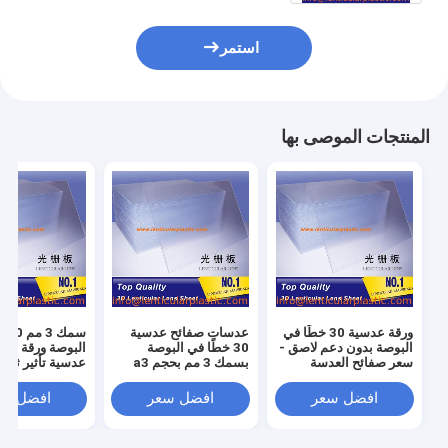
استمر
المنتجات الموصى بها
ورقة عدسية 30 خطًا في
عدسات صفائح عدسية
سمك
البوصة بدون دعم لاصق -
30 خطًا في البوصة
البوصة ورقة عد
سعر صفائح العدسة
بسمك 3 مم بحجم a3
عدسية تأثير ثلاثي
العدسية بسمك 3 مم
ورقة بلاستيكية عدسية
عدسات عدسية بل
بتأثير ثلاثي الأبعاد
للصور العدسية ثلاثية
مقاس A4 ع
افضل سعر
افضل سعر
افضل سع
الأبعاد
للطابعة النافثة لل