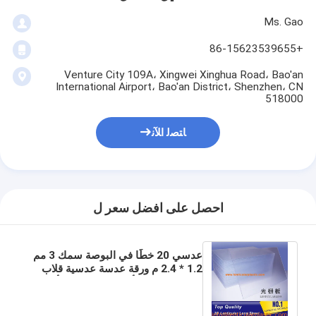
Ms. Gao
+86-15623539655
Venture City 109A، Xingwei Xinghua Road، Bao'an
International Airport، Bao'an District، Shenzhen، CN
518000
ﺎﺘﺼﻟ ﺍﻶﻧ
احصل على افضل سعر ل
عدسي 20 خطًا في البوصة سمك 3 مم
1.2 * 2.4 م ورقة عدسة عدسية قلاب
فارغة لصورتين أو ثلاث صور في تأثير
الوجه