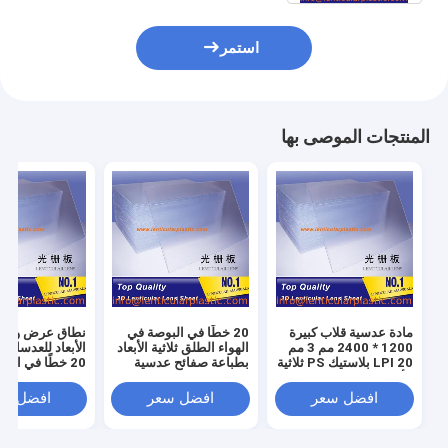
استمر
المنتجات الموصى بها
مادة عدسية قلاب كبيرة
20 خطًا في البوصة في
نطاق عرض واسع 
1200 * 2400 مم 3 مم
الهواء الطلق ثلاثية الأبعاد
الأبعاد للعدسات 
20 LPI بلاستيك PS ثلاثية
بطباعة صفائح عدسية
20 خطًا في الب
الأبعاد ورقة عدسة عدسية
سمك 3 مم لتنسيق كبير
لعرض الرف
1200 * 2400 مم ملصق
2400 مم 
افضل سعر
افضل سعر
افضل سع
عدسي قلاب
عدسي