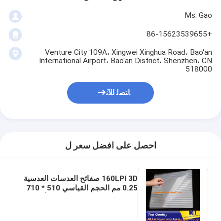
Ms. Gao
+86-15623539655
Venture City 109A، Xingwei Xinghua Road، Bao'an
International Airport، Bao'an District، Shenzhen، CN
518000
ﺎﺘﺼﻟ ﺍﻶﻧ
احصل على افضل سعر ل
160LPI 3D صفائح العدسات العدسية
0.25 مم الحجم القياسي 510 * 710
مم لورقة فيلم العدسة ثلاثية الأبعاد