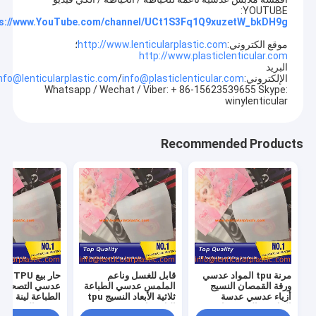
YOUTUBE:
ps://www.YouTube.com/channel/UCt1S3Fq1Q9xuzetW_bkDH9g
موقع الكتروني:
http://www.lenticularplastic.com
؛
http://www.plasticlenticular.com
البريد
الإلكتروني:
info@plasticlenticular.com
/
nfo@lenticularplastic.com
Whatsapp / Wechat / Viber: + 86-15623539655 Skype:
winylenticular
Recommended Products
مرنة tpu المواد عدسي
قابل للغسل وناعم
ورقة القمصان النسيج
الملمس عدسي الطباعة
أزياء عدسي عدسة
ثلاثية الأبعاد النسيج tpu
الطباعة لينة عد
الملابس المنسوجات
البلاستيك عدسي تي