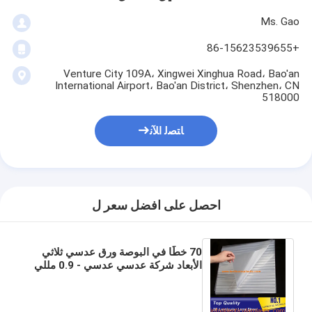
Ms. Gao
+86-15623539655
Venture City 109A، Xingwei Xinghua Road، Bao'an
International Airport، Bao'an District، Shenzhen، CN
518000
ﺎﺘﺼﻟ ﺍﻶﻧ
احصل على افضل سعر ل
70 خطًا في البوصة ورق عدسي ثلاثي
الأبعاد شركة عدسي عدسي - 0.9 مللي
متر سمك A4 عينات عدسات ورقة
عدسية للبيع