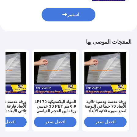
استمر
المنتجات الموصى بها
ورقة عدسة عدسية ثلاثية
المواد البلاستيكية 70 LPI
ورقة عدسة عدسية
الأبعاد 70 خطًا في البوصة
0.9 مم 3D PET عدسي
لصنع صورة ثلاثية الأبعاد
ورقة لين الحجم القياسي
ثلا
عالية الدقة / فيلم عدسي
600 * 800 مم لملصق
أوراق طباعة عد
PET بحجم 600 * 800 *
عدسي النافثة للحبر
سمك 0.9 مم
افضل سعر
افضل سعر
افضل سع
0.9 مم
طباعة الأوفست