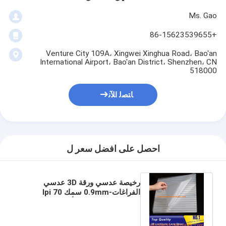
Ms. Gao
+86-15623539655
Venture City 109A، Xingwei Xinghua Road، Bao'an
International Airport، Bao'an District، Shenzhen، CN
518000
ﺎﺘﺼﻟ ﺍﻶﻧ
احصل على افضل سعر ل
رخيصة عدسي ورقة 3D عدسي
الفراغات-0.9mm سمك 70 lpi
عدسي ورقة الطباعة أسعار المملكة
المتحدة