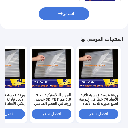
استمر
المنتجات الموصى بها
ورقة عدسة عدسية ثلاثية
المواد البلاستيكية 70 LPI
ورقة عدسة عدسية
الأبعاد 70 خطًا في البوصة
0.9 مم 3D PET عدسي
لصنع صورة ثلاثية الأبعاد
ورقة لين الحجم القياسي
ثلا
عالية الدقة / فيلم عدسي
600 * 800 مم لملصق
أوراق طباعة عد
PET بحجم 600 * 800 *
عدسي النافثة للحبر
سمك 0.9 مم
افضل سعر
افضل سعر
افضل سع
0.9 مم
طباعة الأوفست