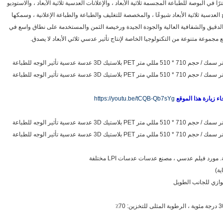
 إنتاجنا لمادة صفائح عدسية PET بحجم 50 لترًا في البوصة للطباعة المجسمة ثلاثية الأبعاد ، والإعلانات العدسية ثلاثية الأبعاد ، والاستوديو
لعدسية ثلاثية الأبعاد شيوعًا ، والمخصصة للتغليف والطباعة والطباعة الإعلانية ، وسمكها
لدقيق والشفافية العالية والجودة الجيدة ورخيصة الثمن والمستخدمة على نطاق واسع في
 مجموعة متنوعة من التكنولوجيا الخاصة لإنتاج تأثير عدسي ثلاثي الأبعاد لا يصدق.
https://youtu.be/tCQB-Qb7sYg