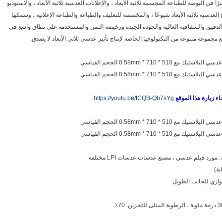
 إنتاجنا لمادة صفائح عدسية PET بحجم 50 لترًا في البوصة للطباعة المجسمة ثلاثية الأبعاد ، والإعلانات العدسية ثلاثية الأبعاد ، والاستوديو
لعدسية ثلاثية الأبعاد شيوعًا ، والمخصصة للتغليف والطباعة والطباعة الإعلانية ، وسمكها
لدقيق والشفافية العالية والجودة الجيدة ورخيصة الثمن والمستخدمة على نطاق واسع في
 مجموعة متنوعة من التكنولوجيا الخاصة لإنتاج تأثير عدسي ثلاثي الأبعاد لا يصدق.
https://youtu.be/tCQB-Qb7sYg