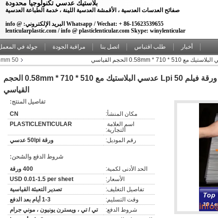
بلاستيك عدسي تكنولوجيا محدودة
صفائح العدسات العدسية ، الأقمشة العدسية اللينة ، خدمة الطباعة العدسية
Whatsapp / Wechat: + 86-15623539655 البريد الإلكتروني: info @
lenticularplastic.com / info @ plasticlenticular.com Skype: winylenticular
أخبار
طلب اقتباس
اتصل بنا
مراقبة الجودة
جولة في المعمل
50 LPI 0.58mm مواد ورقة عدسية
شفاف PET LPI 3D عدسي ورقة فيلم 50 Lpi عدسي البلاستيك مع 510 * 710 * 0.58mm الحجم
القياسي
تفاصيل المنتج:
مكان المنشأ:
CN
اسم العلامة 
PLASTICLENTICULAR
التجارية:
رقم الموديل:
ورقة 50lpi عدسي
شروط الدفع والشحن:
الحد الأدنى لكمية:
400 ورقة
الأسعار:
USD 0.01-1.5 per sheet
تفاصيل التغليف:
تصدير التعبئة القياسية
وقت التسليم:
1-3 أيام بعد الدفع
شروط الدفع:
تي / تي ، ويسترن يونيون ، موني جرام