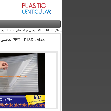
شفاف PET LPI 3D عدسي ورقة فيلم 50 Lpi عدسي البلاستيك مع 510 * 710 * 0.58mm الحجم القياسي