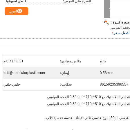
القدرة على العرض:
3 طن أسبوعيا
اتصل
 Lpi
صورة كبيرة :
افضل سعر
فارغ
مقاس معياري:
0.51 * 0.71 م
0.58mm
إيماي:
info@lenticularplastic.com
+8615623539655
سكايب:
حلقي حلقي