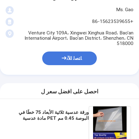
Ms. Gao
+86-15623539655
Venture City 109A، Xingwei Xinghua Road، Bao'an
International Airport، Bao'an District، Shenzhen، CN
518000
ﺎﺘﺼﻟ ﺍﻶﻧ
احصل على افضل سعر ل
ورقة عدسية ثلاثية الأبعاد 75 خطًا في
البوصة 0.45 مم PET مادة عدسية
بلاستيكية مطبوعة عدسية للطباعة
ثلاثية الأبعاد