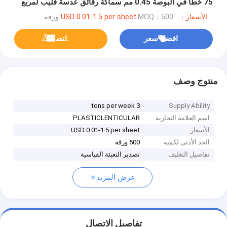
75 خطًا في البوصة 0.45 مم سماكة رقائق عدسة فليب لمربع
التعبئة
الأسعار：USD 0.01-1.5 per sheet
MOQ：500 ورقة
افضل سعر
ﺎﺘﺼﻟ ﺍﻶﻧ
منتوج وصف
3 tons per week
Supply Ability
اسم العلامة التجارية
PLASTICLENTICULAR
الأسعار
USD 0.01-1.5 per sheet
الحد الأدنى لكمية
500 ورقة
تفاصيل التغليف
تصدير التعبئة القياسية
عرض المزيد
تفاصيل الاتصال