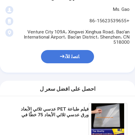
Ms. Gao
+86-15623539655
Venture City 109A، Xingwei Xinghua Road، Bao'an
International Airport، Bao'an District، Shenzhen، CN
518000
ﺎﺘﺼﻟ ﺍﻶﻧ
احصل على افضل سعر ل
فيلم طباعة PET عدسي ثلاثي الأبعاد
ورق عدسي ثلاثي الأبعاد 75 خطًا في
البوصة 0.45 مم سماكة رقائق عدسة
فليب لمربع التعبئة