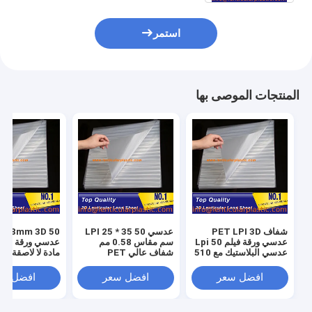
استمر
المنتجات الموصى بها
شفاف PET LPI 3D
عدسي 50 LPI 25 * 35
PI 0.58mm 3D
عدسي ورقة فيلم 50 Lpi
سم مقاس 0.58 مم
عدسي البلاستيك مع 510
شفاف عالي PET
* 710 * 0.58mm الحجم
بلاستيكي عدسي مادة
عدسي ط
القياسي
صور ثلاثية الأبعاد
مسطحة
افضل سعر
افضل سعر
افضل سع