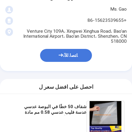
Ms. Gao
+86-15623539655
Venture City 109A، Xingwei Xinghua Road، Bao'an
International Airport، Bao'an District، Shenzhen، CN
518000
ﺎﺘﺼﻟ ﺍﻶﻧ
احصل على افضل سعر ل
شفاف 50 خطًا في البوصة عدسي
عدسة فليب عدسي 0.58 مم مادة
الحيوانات الأليفة فيلم طباعة بلاستيك
ثلاثي الأبعاد بدون لاصق