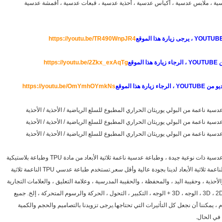
باعة عدسية tpu ، ملابس عدسية ، ملابس عدسية ، أكياس عدسية ، أحذية عدسية ، قبعات عدسية ، أقمشة عدسية
https://youtu.be/TR490WnpJR4
https://youtu.be/2Zkx_exAqTg
YOUTU ، الرجاء زيارة هذا الموقع
https://youtu.be/OmYmhOYmkNs
ية ناعمة من البولي يوريثان الحراري المطبوع للسلع الرياضية / الأحذية / الأحذية
ية ناعمة من البولي يوريثان الحراري المطبوع للسلع الرياضية / الأحذية / الأحذية
ية ناعمة من البولي يوريثان الحراري المطبوع للسلع الرياضية / الأحذية / الأحذية
إن طباعة TPU الناعمة ثلاثية الأبعاد هي طباعة عدسية ذات نوعية جيدة ، وطباعة عدسية ناعمة ثلاثية الأبعاد من مادة TPU وطباعة بلاستيكية
ثلاثية الأبعاد PET.تتميز طباعة البلاستيك TPU الناعمة ثلاثية الأبعاد لدينا بجودة عالية وأقل سعر.تستخدم طباعة عدسي TPU الناعمة ثلاثية
أحذية ، وحقيبة اليد ، والمحفظة ، والحقيبة المدرسية ، وعلامة التعليق ، والعلامات التجارية
، والحزام ، ومشاهدة إلخ. منتجات أخرى.لديهم 3D ، 2D ، الوجه ، 3D + الوجه ، التكبير ، التحول ، الحركة والرسوم المتحركة ، إلخ. جميع
ات.لدينا مواد PVC و TPU.بشكل عام ، يمكننا أن نجعل كل التأثيرات التي تحتاجها.يرجى تزويدنا بالتصاميم والحجم والكمية
 في الحال.