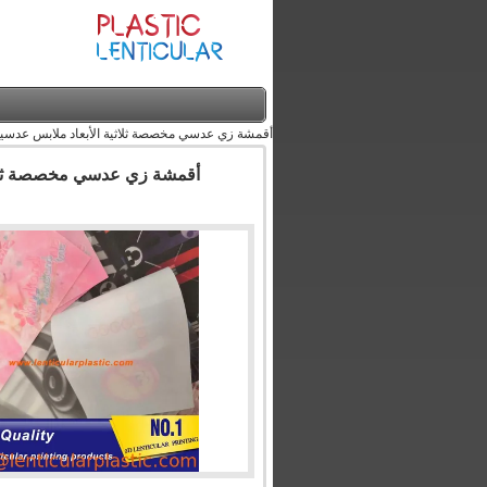
أقمشة زي عدسي مخصصة ثلاثية الأبعاد ملابس عدسية نا
أقمشة زي عدسي مخصصة ثلاثية