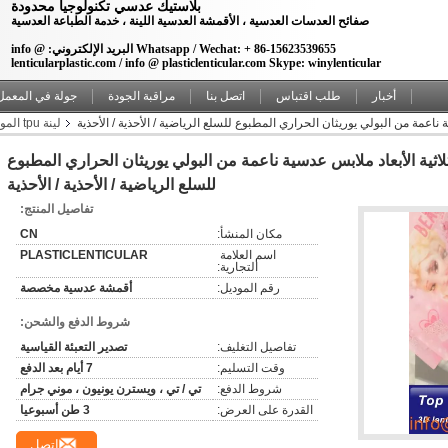
بلاستيك عدسي تكنولوجيا محدودة
صفائح العدسات العدسية ، الأقمشة العدسية اللينة ، خدمة الطباعة العدسية
Whatsapp / Wechat: + 86-15623539655 البريد الإلكتروني: info @
lenticularplastic.com / info @ plasticlenticular.com Skype: winylenticular
أخبار
طلب اقتباس
اتصل بنا
مراقبة الجودة
جولة في المعمل
عمة من البولي يوريثان الحراري المطبوع للسلع الرياضية / الأحذية / الأحذية
لينة tpu المواد عدسي الأقمشة للخياطة
 الأبعاد ملابس عدسية ناعمة من البولي يوريثان الحراري المطبوع
للسلع الرياضية / الأحذية / الأحذية
تفاصيل المنتج:
مكان المنشأ:
CN
اسم العلامة 
PLASTICLENTICULAR
التجارية:
رقم الموديل:
أقمشة عدسية مخصصة
شروط الدفع والشحن:
تفاصيل التغليف:
تصدير التعبئة القياسية
وقت التسليم:
7 أيام بعد الدفع
شروط الدفع:
تي / تي ، ويسترن يونيون ، موني جرام
القدرة على العرض:
3 طن أسبوعيا
اتصل